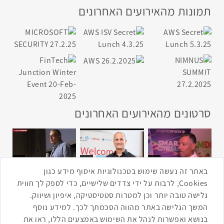
תמונות מהאירועים האחרונים
סרטונים מהאירועים האחרונים
1:43
2:33
4:00
כנס ערים חכמות
כנס מפעיל
כנס בריאות דיגיטלית
באתר זה נעשה שימוש בטכנולוגיות איסוף מידע כגון
Cookies, לרבות על ידי צדדים שלישיים, כדי לספק לך חווית
גלישה טובה יותר וכן למטרות סטטיסטיקה, איפיון ושיווק.
2:32
1:14
3:52
המשך הגלישה באתר מהווה הסכמתך לכך. למידע נוסף
כנס RPA
כנס בינת יערות הכרמל
כנס F5
בנושא ואפשרות לנהל את השימוש באמצעים הללו, ראו את